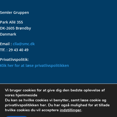
Semler Gruppen
Park Allé 355
DK-2605 Brøndby
Danmark
Email :
clla@smc.dk
Tlf. : 29 43 40 49
Privatlivspolitik:
Klik her for at læse privatlivspolitikken
VOLKSWAGEN CLASSIC
Vi bruger cookies for at give dig den bedste oplevelse af
PARTS – HOLDER DIN
vores hjemmeside
KLASSISKE VOLKSWAGEN I
Du kan se hvilke cookies vi benytter, samt læse cookie og
privatlivspolitikken her. Du har også mulighed for at tillade
TOPFORM
hvilke cookies du vil acceptere
indstillinger
.