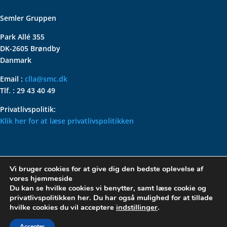
Semler Gruppen
Park Allé 355
DK-2605 Brøndby
Danmark
Email :
clla@smc.dk
Tlf. : 29 43 40 49
Privatlivspolitik:
Klik her for at læse privatlivspolitikken
VOLKSWAGEN CLASSIC
Vi bruger cookies for at give dig den bedste oplevelse af
PARTS – HOLDER DIN
vores hjemmeside
KLASSISKE VOLKSWAGEN I
Du kan se hvilke cookies vi benytter, samt læse cookie og
privatlivspolitikken her. Du har også mulighed for at tillade
TOPFORM
hvilke cookies du vil acceptere
indstillinger
.
Accepter