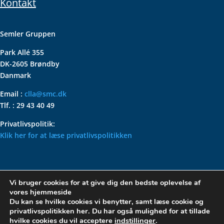
Kontakt
Semler Gruppen
Park Allé 355
DK-2605 Brøndby
Danmark
Email :
clla@smc.dk
Tlf. : 29 43 40 49
Privatlivspolitik:
Klik her for at læse privatlivspolitikken
VOLKSWAGEN CLASSIC
Vi bruger cookies for at give dig den bedste oplevelse af
PARTS – HOLDER DIN
vores hjemmeside
KLASSISKE VOLKSWAGEN I
Du kan se hvilke cookies vi benytter, samt læse cookie og
privatlivspolitikken her. Du har også mulighed for at tillade
TOPFORM
hvilke cookies du vil acceptere
indstillinger
.