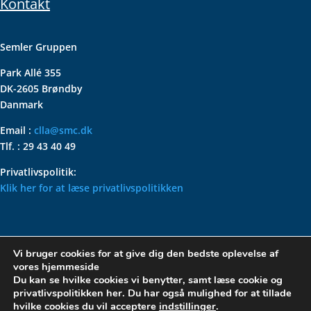
Kontakt
Semler Gruppen
Park Allé 355
DK-2605 Brøndby
Danmark
Email :
clla@smc.dk
Tlf. : 29 43 40 49
Privatlivspolitik:
Klik her for at læse privatlivspolitikken
VOLKSWAGEN CLASSIC
Vi bruger cookies for at give dig den bedste oplevelse af
PARTS – HOLDER DIN
vores hjemmeside
KLASSISKE VOLKSWAGEN I
Du kan se hvilke cookies vi benytter, samt læse cookie og
privatlivspolitikken her. Du har også mulighed for at tillade
TOPFORM
hvilke cookies du vil acceptere
indstillinger
.