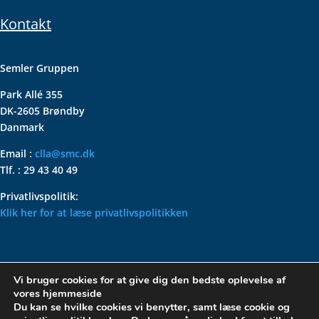
Kontakt
Semler Gruppen
Park Allé 355
DK-2605 Brøndby
Danmark
Email :
clla@smc.dk
Tlf. : 29 43 40 49
Privatlivspolitik:
Klik her for at læse privatlivspolitikken
VOLKSWAGEN CLASSIC
Vi bruger cookies for at give dig den bedste oplevelse af
PARTS – HOLDER DIN
vores hjemmeside
KLASSISKE VOLKSWAGEN I
Du kan se hvilke cookies vi benytter, samt læse cookie og