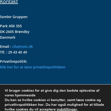
Kontakt
Semler Gruppen
Park Allé 355
DK-2605 Brøndby
Danmark
Email :
clla@smc.dk
Tlf. : 29 43 40 49
Privatlivspolitik:
Klik her for at læse privatlivspolitikken
VOLKSWAGEN CLASSIC
Vi bruger cookies for at give dig den bedste oplevelse af
PARTS – HOLDER DIN
vores hjemmeside
KLASSISKE VOLKSWAGEN I
Du kan se hvilke cookies vi benytter, samt læse cookie og
privatlivspolitikken her. Du har også mulighed for at tillade
TOPFORM
hvilke cookies du vil acceptere
indstillinger
.