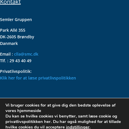
Kontakt
Semler Gruppen
Park Allé 355
DK-2605 Brøndby
Danmark
Email :
clla@smc.dk
Tlf. : 29 43 40 49
Privatlivspolitik:
Klik her for at læse privatlivspolitikken
VOLKSWAGEN CLASSIC
Vi bruger cookies for at give dig den bedste oplevelse af
PARTS – HOLDER DIN
vores hjemmeside
KLASSISKE VOLKSWAGEN I
Du kan se hvilke cookies vi benytter, samt læse cookie og
privatlivspolitikken her. Du har også mulighed for at tillade
TOPFORM
hvilke cookies du vil acceptere
indstillinger
.