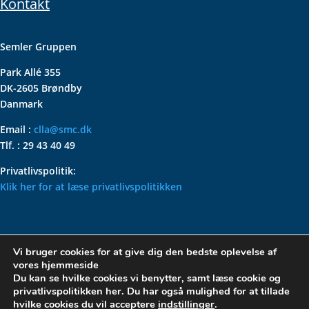
Kontakt
Semler Gruppen
Park Allé 355
DK-2605 Brøndby
Danmark
Email :
clla@smc.dk
Tlf. : 29 43 40 49
Privatlivspolitik:
Klik her for at læse privatlivspolitikken
VOLKSWAGEN CLASSIC
Vi bruger cookies for at give dig den bedste oplevelse af
PARTS – HOLDER DIN
vores hjemmeside
KLASSISKE VOLKSWAGEN I
Du kan se hvilke cookies vi benytter, samt læse cookie og
privatlivspolitikken her. Du har også mulighed for at tillade
TOPFORM
hvilke cookies du vil acceptere
indstillinger
.