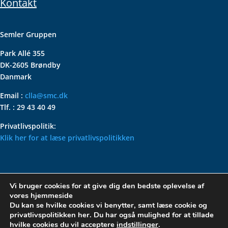
Kontakt
Semler Gruppen
Park Allé 355
DK-2605 Brøndby
Danmark
Email :
clla@smc.dk
Tlf. : 29 43 40 49
Privatlivspolitik:
Klik her for at læse privatlivspolitikken
VOLKSWAGEN CLASSIC
Vi bruger cookies for at give dig den bedste oplevelse af
PARTS – HOLDER DIN
vores hjemmeside
KLASSISKE VOLKSWAGEN I
Du kan se hvilke cookies vi benytter, samt læse cookie og
privatlivspolitikken her. Du har også mulighed for at tillade
TOPFORM
hvilke cookies du vil acceptere
indstillinger
.