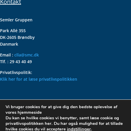
Kontakt
Semler Gruppen
Park Allé 355
DK-2605 Brøndby
Danmark
Email :
clla@smc.dk
Tlf. : 29 43 40 49
Privatlivspolitik:
Klik her for at læse privatlivspolitikken
VOLKSWAGEN CLASSIC
Vi bruger cookies for at give dig den bedste oplevelse af
PARTS – HOLDER DIN
vores hjemmeside
KLASSISKE VOLKSWAGEN I
Du kan se hvilke cookies vi benytter, samt læse cookie og
privatlivspolitikken her. Du har også mulighed for at tillade
TOPFORM
hvilke cookies du vil acceptere
indstillinger
.