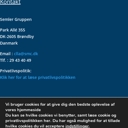
Kontakt
Semler Gruppen
Park Allé 355
DK-2605 Brøndby
Danmark
Email :
clla@smc.dk
Tlf. : 29 43 40 49
Privatlivspolitik:
Klik her for at læse privatlivspolitikken
VOLKSWAGEN CLASSIC
Vi bruger cookies for at give dig den bedste oplevelse af
PARTS – HOLDER DIN
vores hjemmeside
KLASSISKE VOLKSWAGEN I
Du kan se hvilke cookies vi benytter, samt læse cookie og
privatlivspolitikken her. Du har også mulighed for at tillade
TOPFORM
hvilke cookies du vil acceptere
indstillinger
.