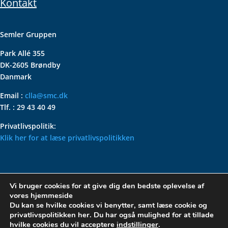
Kontakt
Semler Gruppen
Park Allé 355
DK-2605 Brøndby
Danmark
Email :
clla@smc.dk
Tlf. : 29 43 40 49
Privatlivspolitik:
Klik her for at læse privatlivspolitikken
VOLKSWAGEN CLASSIC
Vi bruger cookies for at give dig den bedste oplevelse af
PARTS – HOLDER DIN
vores hjemmeside
KLASSISKE VOLKSWAGEN I
Du kan se hvilke cookies vi benytter, samt læse cookie og
privatlivspolitikken her. Du har også mulighed for at tillade
TOPFORM
hvilke cookies du vil acceptere
indstillinger
.