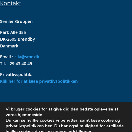
Kontakt
Semler Gruppen
Park Allé 355
DK-2605 Brøndby
Danmark
Email :
clla@smc.dk
Tlf. : 29 43 40 49
Privatlivspolitik:
Klik her for at læse privatlivspolitikken
VOLKSWAGEN CLASSIC
Vi bruger cookies for at give dig den bedste oplevelse af
PARTS – HOLDER DIN
vores hjemmeside
KLASSISKE VOLKSWAGEN I
Du kan se hvilke cookies vi benytter, samt læse cookie og
privatlivspolitikken her. Du har også mulighed for at tillade
TOPFORM
hvilke cookies du vil acceptere
indstillinger
.