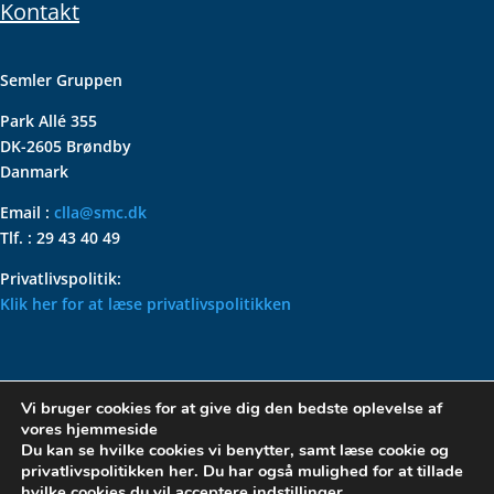
Kontakt
Semler Gruppen
Park Allé 355
DK-2605 Brøndby
Danmark
Email :
clla@smc.dk
Tlf. : 29 43 40 49
Privatlivspolitik:
Klik her for at læse privatlivspolitikken
VOLKSWAGEN CLASSIC
Vi bruger cookies for at give dig den bedste oplevelse af
PARTS – HOLDER DIN
vores hjemmeside
KLASSISKE VOLKSWAGEN I
Du kan se hvilke cookies vi benytter, samt læse cookie og
privatlivspolitikken her. Du har også mulighed for at tillade
TOPFORM
hvilke cookies du vil acceptere
indstillinger
.