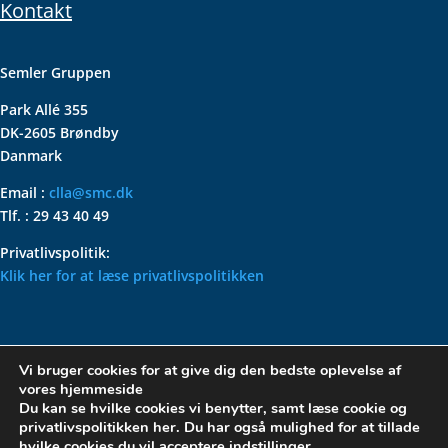
Kontakt
Semler Gruppen
Park Allé 355
DK-2605 Brøndby
Danmark
Email :
clla@smc.dk
Tlf. : 29 43 40 49
Privatlivspolitik:
Klik her for at læse privatlivspolitikken
VOLKSWAGEN CLASSIC
Vi bruger cookies for at give dig den bedste oplevelse af
PARTS – HOLDER DIN
vores hjemmeside
KLASSISKE VOLKSWAGEN I
Du kan se hvilke cookies vi benytter, samt læse cookie og
privatlivspolitikken her. Du har også mulighed for at tillade
TOPFORM
hvilke cookies du vil acceptere
indstillinger
.