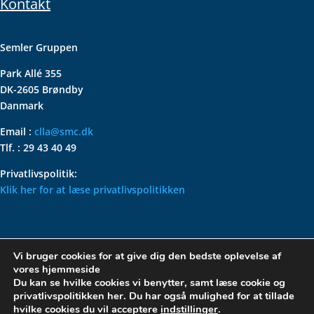
Kontakt
Semler Gruppen
Park Allé 355
DK-2605 Brøndby
Danmark
Email :
clla@smc.dk
Tlf. : 29 43 40 49
Privatlivspolitik:
Klik her for at læse privatlivspolitikken
VOLKSWAGEN CLASSIC
Vi bruger cookies for at give dig den bedste oplevelse af
PARTS – HOLDER DIN
vores hjemmeside
KLASSISKE VOLKSWAGEN I
Du kan se hvilke cookies vi benytter, samt læse cookie og
privatlivspolitikken her. Du har også mulighed for at tillade
TOPFORM
hvilke cookies du vil acceptere
indstillinger
.