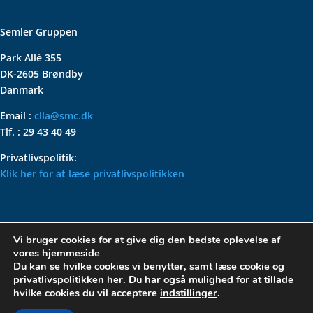
Semler Gruppen
Park Allé 355
DK-2605 Brøndby
Danmark
Email :
clla@smc.dk
Tlf. : 29 43 40 49
Privatlivspolitik:
Klik her for at læse privatlivspolitikken
VOLKSWAGEN CLASSIC
Vi bruger cookies for at give dig den bedste oplevelse af
PARTS – HOLDER DIN
vores hjemmeside
KLASSISKE VOLKSWAGEN I
Du kan se hvilke cookies vi benytter, samt læse cookie og
privatlivspolitikken her. Du har også mulighed for at tillade
TOPFORM
hvilke cookies du vil acceptere
indstillinger
.