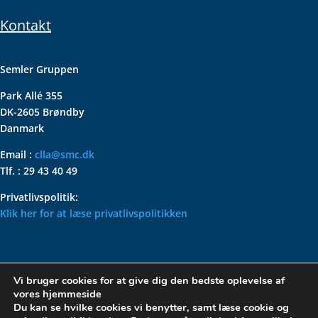
Kontakt
Semler Gruppen
Park Allé 355
DK-2605 Brøndby
Danmark
Email :
clla@smc.dk
Tlf. : 29 43 40 49
Privatlivspolitik:
Klik her for at læse privatlivspolitikken
VOLKSWAGEN CLASSIC
Vi bruger cookies for at give dig den bedste oplevelse af
PARTS – HOLDER DIN
vores hjemmeside
KLASSISKE VOLKSWAGEN I
Du kan se hvilke cookies vi benytter, samt læse cookie og