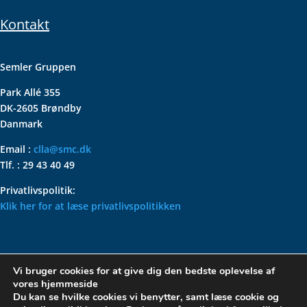
Kontakt
Semler Gruppen
Park Allé 355
DK-2605 Brøndby
Danmark
Email :
clla@smc.dk
Tlf. : 29 43 40 49
Privatlivspolitik:
Klik her for at læse privatlivspolitikken
VOLKSWAGEN CLASSIC
Vi bruger cookies for at give dig den bedste oplevelse af
PARTS – HOLDER DIN
vores hjemmeside
KLASSISKE VOLKSWAGEN I
Du kan se hvilke cookies vi benytter, samt læse cookie og