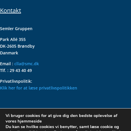
Kontakt
Semler Gruppen
Park Allé 355
DK-2605 Brøndby
Danmark
Email :
clla@smc.dk
Tlf. : 29 43 40 49
Privatlivspolitik:
Klik her for at læse privatlivspolitikken
VOLKSWAGEN CLASSIC
Vi bruger cookies for at give dig den bedste oplevelse af
PARTS – HOLDER DIN
vores hjemmeside
KLASSISKE VOLKSWAGEN I
Du kan se hvilke cookies vi benytter, samt læse cookie og