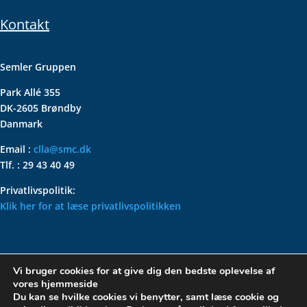
Kontakt
Semler Gruppen
Park Allé 355
DK-2605 Brøndby
Danmark
Email :
clla@smc.dk
Tlf. : 29 43 40 49
Privatlivspolitik:
Klik her for at læse privatlivspolitikken
VOLKSWAGEN CLASSIC
Vi bruger cookies for at give dig den bedste oplevelse af
PARTS – HOLDER DIN
vores hjemmeside
KLASSISKE VOLKSWAGEN I
Du kan se hvilke cookies vi benytter, samt læse cookie og