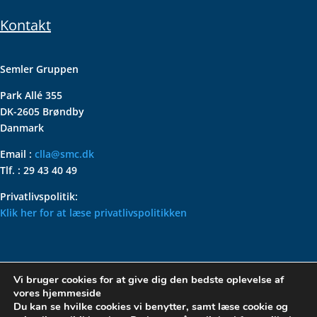
Kontakt
Semler Gruppen
Park Allé 355
DK-2605 Brøndby
Danmark
Email :
clla@smc.dk
Tlf. : 29 43 40 49
Privatlivspolitik:
Klik her for at læse privatlivspolitikken
VOLKSWAGEN CLASSIC
Vi bruger cookies for at give dig den bedste oplevelse af
PARTS – HOLDER DIN
vores hjemmeside
KLASSISKE VOLKSWAGEN I
Du kan se hvilke cookies vi benytter, samt læse cookie og