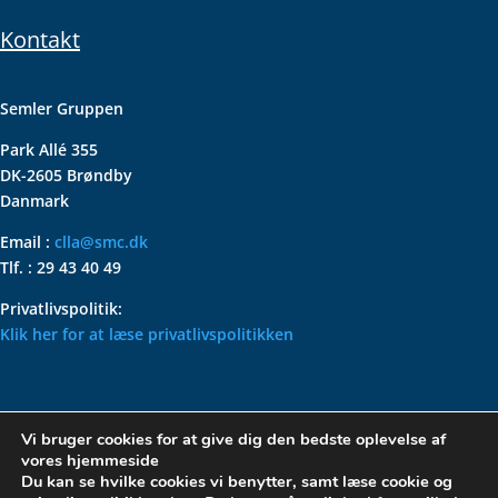
Kontakt
Semler Gruppen
Park Allé 355
DK-2605 Brøndby
Danmark
Email :
clla@smc.dk
Tlf. : 29 43 40 49
Privatlivspolitik:
Klik her for at læse privatlivspolitikken
VOLKSWAGEN CLASSIC
Vi bruger cookies for at give dig den bedste oplevelse af
PARTS – HOLDER DIN
vores hjemmeside
KLASSISKE VOLKSWAGEN I
Du kan se hvilke cookies vi benytter, samt læse cookie og