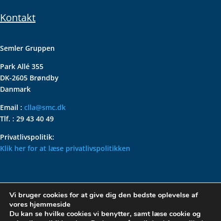
Kontakt
Semler Gruppen
Park Allé 355
DK-2605 Brøndby
Danmark
Email :
clla@smc.dk
Tlf. : 29 43 40 49
Privatlivspolitik:
Klik her for at læse privatlivspolitikken
VOLKSWAGEN CLASSIC
Vi bruger cookies for at give dig den bedste oplevelse af
PARTS – HOLDER DIN
vores hjemmeside
KLASSISKE VOLKSWAGEN I
Du kan se hvilke cookies vi benytter, samt læse cookie og