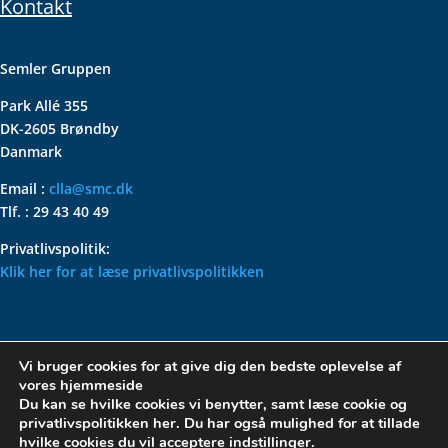
Kontakt
Semler Gruppen
Park Allé 355
DK-2605 Brøndby
Danmark
Email :
clla@smc.dk
Tlf. : 29 43 40 49
Privatlivspolitik:
Klik her for at læse privatlivspolitikken
VOLKSWAGEN CLASSIC
Vi bruger cookies for at give dig den bedste oplevelse af
PARTS – HOLDER DIN
vores hjemmeside
KLASSISKE VOLKSWAGEN I
Du kan se hvilke cookies vi benytter, samt læse cookie og
privatlivspolitikken her. Du har også mulighed for at tillade
TOPFORM
hvilke cookies du vil acceptere
indstillinger
.