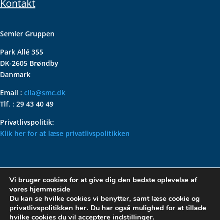
Kontakt
Semler Gruppen
Park Allé 355
DK-2605 Brøndby
Danmark
Email :
clla@smc.dk
Tlf. : 29 43 40 49
Privatlivspolitik:
Klik her for at læse privatlivspolitikken
VOLKSWAGEN CLASSIC
Vi bruger cookies for at give dig den bedste oplevelse af
PARTS – HOLDER DIN
vores hjemmeside
KLASSISKE VOLKSWAGEN I
Du kan se hvilke cookies vi benytter, samt læse cookie og
privatlivspolitikken her. Du har også mulighed for at tillade
TOPFORM
hvilke cookies du vil acceptere
indstillinger
.