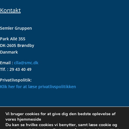
Kontakt
Semler Gruppen
Park Allé 355
DK-2605 Brøndby
Danmark
Email :
clla@smc.dk
Tlf. : 29 43 40 49
Privatlivspolitik:
Klik her for at læse privatlivspolitikken
VOLKSWAGEN CLASSIC
Vi bruger cookies for at give dig den bedste oplevelse af
PARTS – HOLDER DIN
vores hjemmeside
KLASSISKE VOLKSWAGEN I
Du kan se hvilke cookies vi benytter, samt læse cookie og