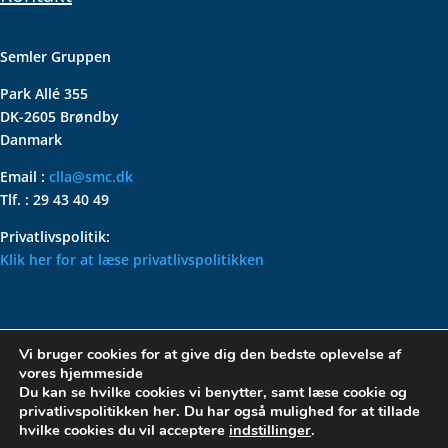
Semler Gruppen
Park Allé 355
DK-2605 Brøndby
Danmark
Email :
clla@smc.dk
Tlf. : 29 43 40 49
Privatlivspolitik:
Klik her for at læse privatlivspolitikken
VOLKSWAGEN CLASSIC
Vi bruger cookies for at give dig den bedste oplevelse af
PARTS – HOLDER DIN
vores hjemmeside
KLASSISKE VOLKSWAGEN I
Du kan se hvilke cookies vi benytter, samt læse cookie og
privatlivspolitikken her. Du har også mulighed for at tillade
TOPFORM
hvilke cookies du vil acceptere
indstillinger
.