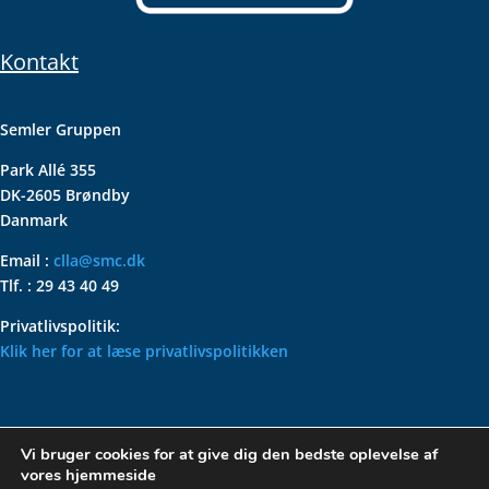
Kontakt
Semler Gruppen
Park Allé 355
DK-2605 Brøndby
Danmark
Email :
clla@smc.dk
Tlf. : 29 43 40 49
Privatlivspolitik:
Klik her for at læse privatlivspolitikken
VOLKSWAGEN CLASSIC
Vi bruger cookies for at give dig den bedste oplevelse af
PARTS – HOLDER DIN
vores hjemmeside