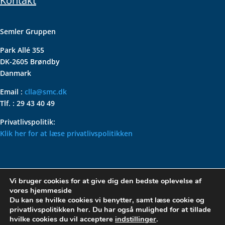
Kontakt
Semler Gruppen
Park Allé 355
DK-2605 Brøndby
Danmark
Email :
clla@smc.dk
Tlf. : 29 43 40 49
Privatlivspolitik:
Klik her for at læse privatlivspolitikken
VOLKSWAGEN CLASSIC
Vi bruger cookies for at give dig den bedste oplevelse af
PARTS – HOLDER DIN
vores hjemmeside
KLASSISKE VOLKSWAGEN I
Du kan se hvilke cookies vi benytter, samt læse cookie og
privatlivspolitikken her. Du har også mulighed for at tillade
TOPFORM
hvilke cookies du vil acceptere
indstillinger
.