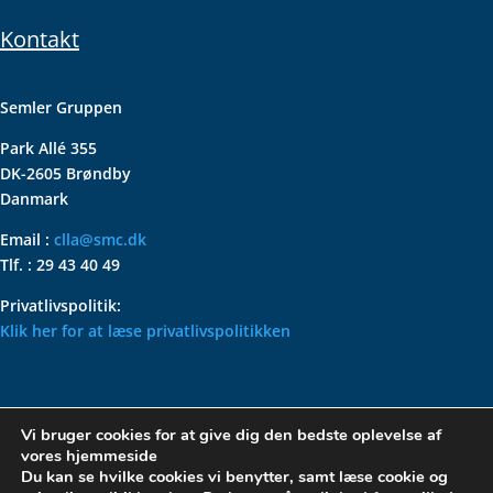
Kontakt
Semler Gruppen
Park Allé 355
DK-2605 Brøndby
Danmark
Email :
clla@smc.dk
Tlf. : 29 43 40 49
Privatlivspolitik:
Klik her for at læse privatlivspolitikken
VOLKSWAGEN CLASSIC
Vi bruger cookies for at give dig den bedste oplevelse af
PARTS – HOLDER DIN
vores hjemmeside
KLASSISKE VOLKSWAGEN I
Du kan se hvilke cookies vi benytter, samt læse cookie og