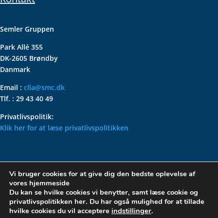
Semler Gruppen
Park Allé 355
DK-2605 Brøndby
Danmark
Email :
clla@smc.dk
Tlf. : 29 43 40 49
Privatlivspolitik:
Klik her for at læse privatlivspolitikken
VOLKSWAGEN CLASSIC
Vi bruger cookies for at give dig den bedste oplevelse af
PARTS – HOLDER DIN
vores hjemmeside
KLASSISKE VOLKSWAGEN I
Du kan se hvilke cookies vi benytter, samt læse cookie og
privatlivspolitikken her. Du har også mulighed for at tillade
TOPFORM
hvilke cookies du vil acceptere
indstillinger
.