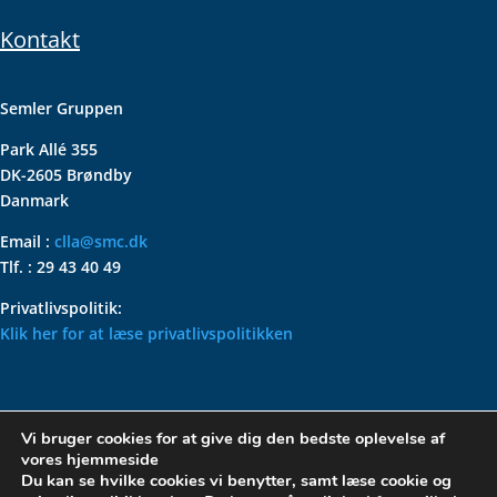
Kontakt
Semler Gruppen
Park Allé 355
DK-2605 Brøndby
Danmark
Email :
clla@smc.dk
Tlf. : 29 43 40 49
Privatlivspolitik:
Klik her for at læse privatlivspolitikken
VOLKSWAGEN CLASSIC
Vi bruger cookies for at give dig den bedste oplevelse af
PARTS – HOLDER DIN
vores hjemmeside
KLASSISKE VOLKSWAGEN I
Du kan se hvilke cookies vi benytter, samt læse cookie og