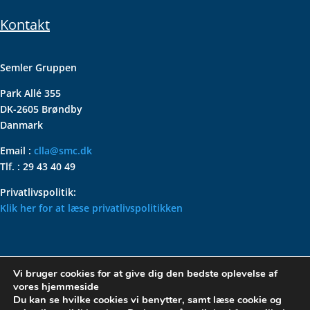
Kontakt
Semler Gruppen
Park Allé 355
DK-2605 Brøndby
Danmark
Email :
clla@smc.dk
Tlf. : 29 43 40 49
Privatlivspolitik:
Klik her for at læse privatlivspolitikken
VOLKSWAGEN CLASSIC
Vi bruger cookies for at give dig den bedste oplevelse af
PARTS – HOLDER DIN
vores hjemmeside
KLASSISKE VOLKSWAGEN I
Du kan se hvilke cookies vi benytter, samt læse cookie og