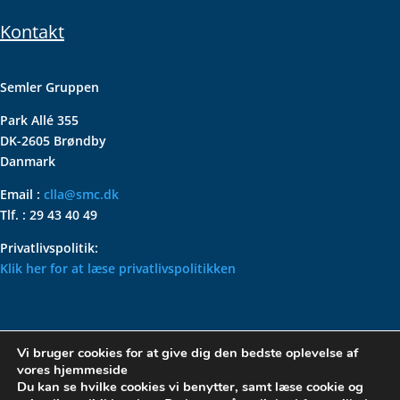
Kontakt
Semler Gruppen
Park Allé 355
DK-2605 Brøndby
Danmark
Email :
clla@smc.dk
Tlf. : 29 43 40 49
Privatlivspolitik:
Klik her for at læse privatlivspolitikken
VOLKSWAGEN CLASSIC
Vi bruger cookies for at give dig den bedste oplevelse af
PARTS – HOLDER DIN
vores hjemmeside
KLASSISKE VOLKSWAGEN I
Du kan se hvilke cookies vi benytter, samt læse cookie og