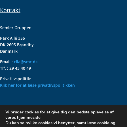
Kontakt
Semler Gruppen
Park Allé 355
DK-2605 Brøndby
Danmark
Email :
clla@smc.dk
Tlf. : 29 43 40 49
Privatlivspolitik:
Klik her for at læse privatlivspolitikken
VOLKSWAGEN CLASSIC
Vi bruger cookies for at give dig den bedste oplevelse af
PARTS – HOLDER DIN
vores hjemmeside
KLASSISKE VOLKSWAGEN I
Du kan se hvilke cookies vi benytter, samt læse cookie og