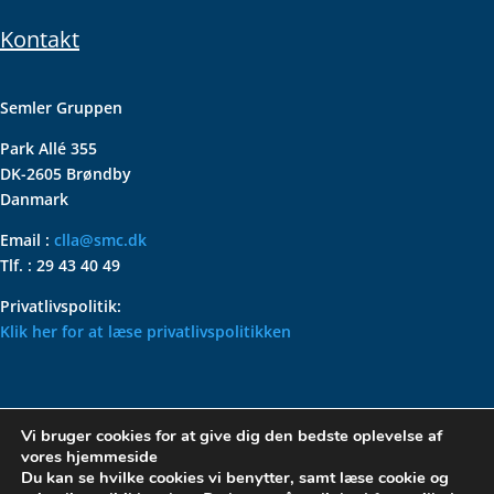
Kontakt
Semler Gruppen
Park Allé 355
DK-2605 Brøndby
Danmark
Email :
clla@smc.dk
Tlf. : 29 43 40 49
Privatlivspolitik:
Klik her for at læse privatlivspolitikken
VOLKSWAGEN CLASSIC
Vi bruger cookies for at give dig den bedste oplevelse af
PARTS – HOLDER DIN
vores hjemmeside
KLASSISKE VOLKSWAGEN I
Du kan se hvilke cookies vi benytter, samt læse cookie og