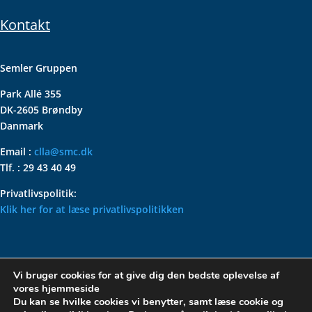
Kontakt
Semler Gruppen
Park Allé 355
DK-2605 Brøndby
Danmark
Email :
clla@smc.dk
Tlf. : 29 43 40 49
Privatlivspolitik:
Klik her for at læse privatlivspolitikken
VOLKSWAGEN CLASSIC
Vi bruger cookies for at give dig den bedste oplevelse af
PARTS – HOLDER DIN
vores hjemmeside
KLASSISKE VOLKSWAGEN I
Du kan se hvilke cookies vi benytter, samt læse cookie og