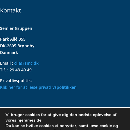
Kontakt
Semler Gruppen
Park Allé 355
DK-2605 Brøndby
Danmark
Email :
clla@smc.dk
Tlf. : 29 43 40 49
Privatlivspolitik:
Klik her for at læse privatlivspolitikken
VOLKSWAGEN CLASSIC
Vi bruger cookies for at give dig den bedste oplevelse af
PARTS – HOLDER DIN
vores hjemmeside
KLASSISKE VOLKSWAGEN I
Du kan se hvilke cookies vi benytter, samt læse cookie og