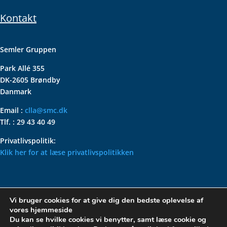
Kontakt
Semler Gruppen
Park Allé 355
DK-2605 Brøndby
Danmark
Email :
clla@smc.dk
Tlf. : 29 43 40 49
Privatlivspolitik:
Klik her for at læse privatlivspolitikken
VOLKSWAGEN CLASSIC
Vi bruger cookies for at give dig den bedste oplevelse af
PARTS – HOLDER DIN
vores hjemmeside
KLASSISKE VOLKSWAGEN I
Du kan se hvilke cookies vi benytter, samt læse cookie og