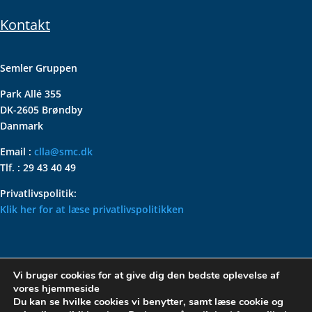
Kontakt
Semler Gruppen
Park Allé 355
DK-2605 Brøndby
Danmark
Email :
clla@smc.dk
Tlf. : 29 43 40 49
Privatlivspolitik:
Klik her for at læse privatlivspolitikken
VOLKSWAGEN CLASSIC
Vi bruger cookies for at give dig den bedste oplevelse af
PARTS – HOLDER DIN
vores hjemmeside
KLASSISKE VOLKSWAGEN I
Du kan se hvilke cookies vi benytter, samt læse cookie og