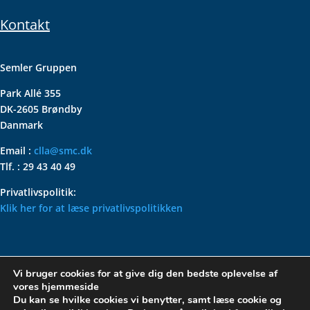
Kontakt
Semler Gruppen
Park Allé 355
DK-2605 Brøndby
Danmark
Email :
clla@smc.dk
Tlf. : 29 43 40 49
Privatlivspolitik:
Klik her for at læse privatlivspolitikken
VOLKSWAGEN CLASSIC
Vi bruger cookies for at give dig den bedste oplevelse af
PARTS – HOLDER DIN
vores hjemmeside
KLASSISKE VOLKSWAGEN I
Du kan se hvilke cookies vi benytter, samt læse cookie og