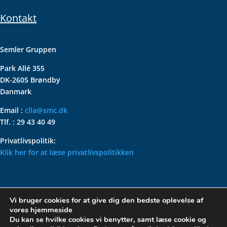
Kontakt
Semler Gruppen
Park Allé 355
DK-2605 Brøndby
Danmark
Email :
clla@smc.dk
Tlf. : 29 43 40 49
Privatlivspolitik:
Klik her for at læse privatlivspolitikken
VOLKSWAGEN CLASSIC
Vi bruger cookies for at give dig den bedste oplevelse af
PARTS – HOLDER DIN
vores hjemmeside
KLASSISKE VOLKSWAGEN I
Du kan se hvilke cookies vi benytter, samt læse cookie og