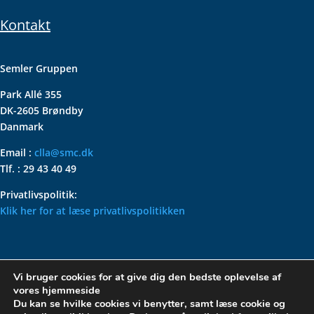
Kontakt
Semler Gruppen
Park Allé 355
DK-2605 Brøndby
Danmark
Email :
clla@smc.dk
Tlf. : 29 43 40 49
Privatlivspolitik:
Klik her for at læse privatlivspolitikken
VOLKSWAGEN CLASSIC
Vi bruger cookies for at give dig den bedste oplevelse af
PARTS – HOLDER DIN
vores hjemmeside
KLASSISKE VOLKSWAGEN I
Du kan se hvilke cookies vi benytter, samt læse cookie og