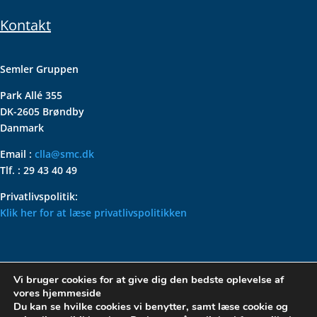
Kontakt
Semler Gruppen
Park Allé 355
DK-2605 Brøndby
Danmark
Email :
clla@smc.dk
Tlf. : 29 43 40 49
Privatlivspolitik:
Klik her for at læse privatlivspolitikken
VOLKSWAGEN CLASSIC
Vi bruger cookies for at give dig den bedste oplevelse af
PARTS – HOLDER DIN
vores hjemmeside
KLASSISKE VOLKSWAGEN I
Du kan se hvilke cookies vi benytter, samt læse cookie og