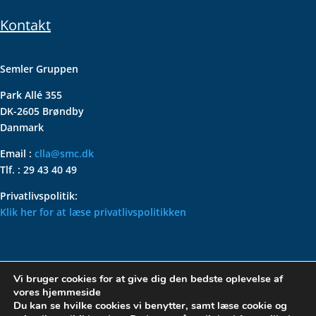
Kontakt
Semler Gruppen
Park Allé 355
DK-2605 Brøndby
Danmark
Email :
clla@smc.dk
Tlf. : 29 43 40 49
Privatlivspolitik:
Klik her for at læse privatlivspolitikken
VOLKSWAGEN CLASSIC
Vi bruger cookies for at give dig den bedste oplevelse af
PARTS – HOLDER DIN
vores hjemmeside
KLASSISKE VOLKSWAGEN I
Du kan se hvilke cookies vi benytter, samt læse cookie og