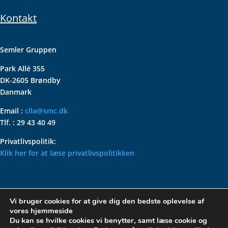
Kontakt
Semler Gruppen
Park Allé 355
DK-2605 Brøndby
Danmark
Email :
clla@smc.dk
Tlf. : 29 43 40 49
Privatlivspolitik:
Klik her for at læse privatlivspolitikken
VOLKSWAGEN CLASSIC
Vi bruger cookies for at give dig den bedste oplevelse af
PARTS – HOLDER DIN
vores hjemmeside
KLASSISKE VOLKSWAGEN I
Du kan se hvilke cookies vi benytter, samt læse cookie og