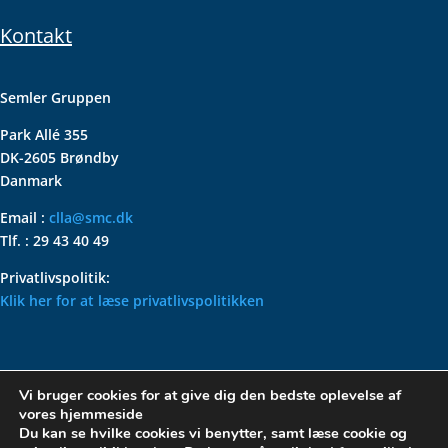
Kontakt
Semler Gruppen
Park Allé 355
DK-2605 Brøndby
Danmark
Email :
clla@smc.dk
Tlf. : 29 43 40 49
Privatlivspolitik:
Klik her for at læse privatlivspolitikken
VOLKSWAGEN CLASSIC
Vi bruger cookies for at give dig den bedste oplevelse af
PARTS – HOLDER DIN
vores hjemmeside
KLASSISKE VOLKSWAGEN I
Du kan se hvilke cookies vi benytter, samt læse cookie og