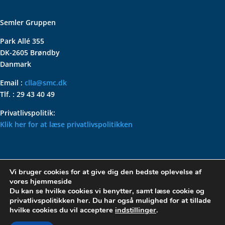
Semler Gruppen
Park Allé 355
DK-2605 Brøndby
Danmark
Email :
clla@smc.dk
Tlf. : 29 43 40 49
Privatlivspolitik:
Klik her for at læse privatlivspolitikken
VOLKSWAGEN CLASSIC
Vi bruger cookies for at give dig den bedste oplevelse af
PARTS – HOLDER DIN
vores hjemmeside
KLASSISKE VOLKSWAGEN I
Du kan se hvilke cookies vi benytter, samt læse cookie og
privatlivspolitikken her. Du har også mulighed for at tillade
TOPFORM
hvilke cookies du vil acceptere
indstillinger
.