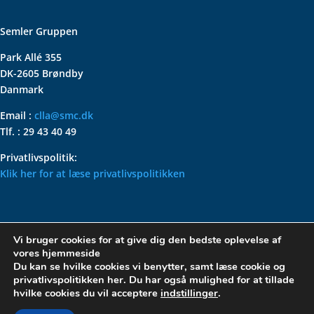
Semler Gruppen
Park Allé 355
DK-2605 Brøndby
Danmark
Email :
clla@smc.dk
Tlf. : 29 43 40 49
Privatlivspolitik:
Klik her for at læse privatlivspolitikken
VOLKSWAGEN CLASSIC
Vi bruger cookies for at give dig den bedste oplevelse af
PARTS – HOLDER DIN
vores hjemmeside
KLASSISKE VOLKSWAGEN I
Du kan se hvilke cookies vi benytter, samt læse cookie og
privatlivspolitikken her. Du har også mulighed for at tillade
TOPFORM
hvilke cookies du vil acceptere
indstillinger
.